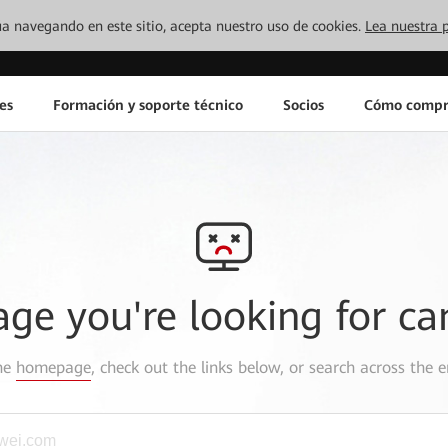
inúa navegando en este sitio, acepta nuestro uso de cookies.
Lea nuestra p
es
Formación y soporte técnico
Socios
Cómo compr
age you're looking for ca
the
homepage
, check out the links below, or search across the e