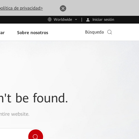
olítica de privacidad>
Iniciar sesión
Worldwide
Búsqueda
ar
Sobre nosotros
n't be found.
ntire website.