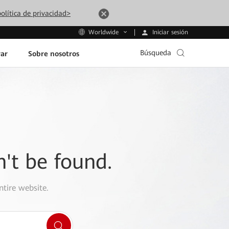
olítica de privacidad>
Iniciar sesión
Worldwide
Búsqueda
ar
Sobre nosotros
n't be found.
ntire website.