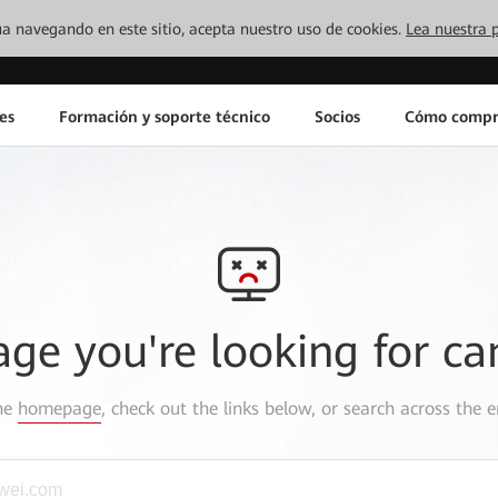
inúa navegando en este sitio, acepta nuestro uso de cookies.
Lea nuestra p
es
Formación y soporte técnico
Socios
Cómo compr
age you're looking for ca
the
homepage
, check out the links below, or search across the e