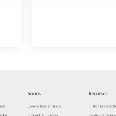
Socios
Recursos
ión
Conviértase en socio
Historias de éxit
uidor
Encuentre un socio
Centro de recurs