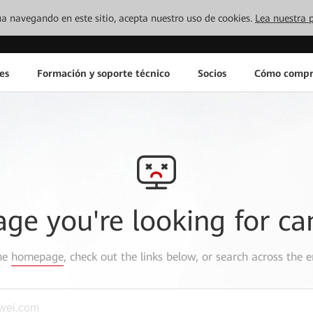
inúa navegando en este sitio, acepta nuestro uso de cookies.
Lea nuestra p
es
Formación y soporte técnico
Socios
Cómo compr
age you're looking for ca
the
homepage
, check out the links below, or search across the e