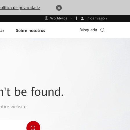
olítica de privacidad>
Iniciar sesión
Worldwide
Búsqueda
ar
Sobre nosotros
n't be found.
ntire website.