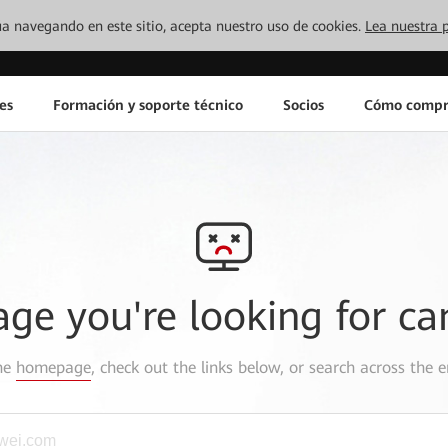
inúa navegando en este sitio, acepta nuestro uso de cookies.
Lea nuestra p
es
Formación y soporte técnico
Socios
Cómo compr
age you're looking for ca
the
homepage
, check out the links below, or search across the e