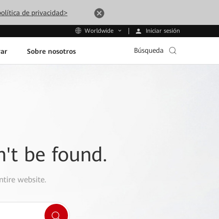
olítica de privacidad>
Iniciar sesión
Worldwide
Búsqueda
ar
Sobre nosotros
n't be found.
ntire website.