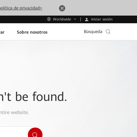
olítica de privacidad>
Iniciar sesión
Worldwide
Búsqueda
ar
Sobre nosotros
n't be found.
ntire website.