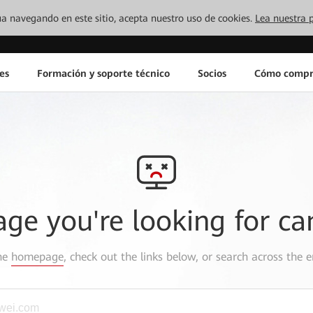
inúa navegando en este sitio, acepta nuestro uso de cookies.
Lea nuestra p
es
Formación y soporte técnico
Socios
Cómo compr
age you're looking for ca
the
homepage
, check out the links below, or search across the e