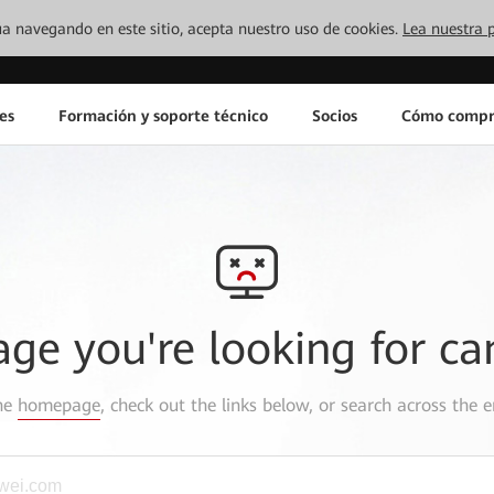
inúa navegando en este sitio, acepta nuestro uso de cookies.
Lea nuestra p
es
Formación y soporte técnico
Socios
Cómo compr
age you're looking for ca
the
homepage
, check out the links below, or search across the e