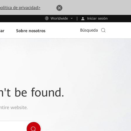
olítica de privacidad>
Iniciar sesión
Worldwide
Búsqueda
ar
Sobre nosotros
n't be found.
ntire website.