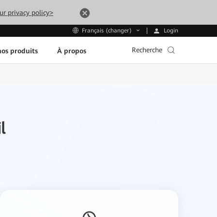
ur privacy policy>
Login
Français (changer)
Recherche
os produits
À propos
l