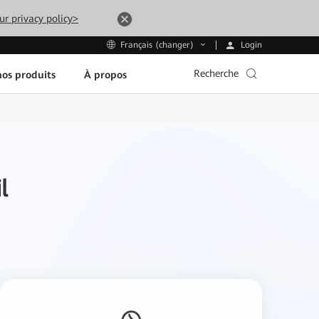
ur privacy policy>
Login
Français (changer)
Recherche
os produits
À propos
l