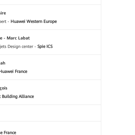
ire
pert -
Huawei Western Europe
e - Marc Labat
jets Design center -
Spie ICS
bah
Huawei France
çois
 Building Alliance
e France