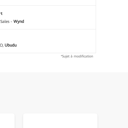
rt
 Sales -
Wynd
EO,
Ubudu
*Sujet à modification