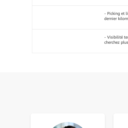
- Picking et 
dernier kilom
- Visibilité t
cherchez plu