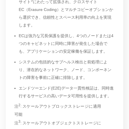
3
サイト
にわたって拡張され、クロスサイト
EC（Erasure Coding）とマルチコピーオプションか
ら選択でき、信頼性とスペース利用率の向上を実現
します。
ECは強力な冗長保護を提供し、4つのノードまたは4
つのキャビネットに同時に障害が発生した場合で
も、アプリケーションの安定稼働を保証します。
システムの包括的なサブヘルス検出と前処理によ
り、潜在的なネットワーク、ノード、コンポーネン
トの障害を事前に正確に排除します。
エンドツーエンド(E2E)データ一貫性検証は、同時進
行するサービスの高いデータ可用性を提供します。
2
注
: スケールアウトブロックストレージに適用
可能
3
注
: スケールアウトオブジェクトストレージに