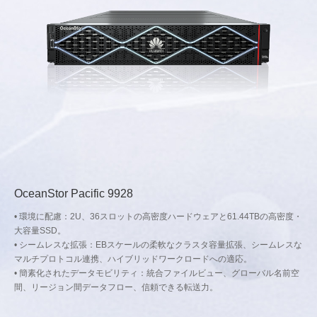
OceanStor Pacific 9928
• 環境に配慮：2U、36スロットの高密度ハードウェアと61.44TBの高密度・
大容量SSD。
• シームレスな拡張：EBスケールの柔軟なクラスタ容量拡張、シームレスな
マルチプロトコル連携、ハイブリッドワークロードへの適応。
• 簡素化されたデータモビリティ：統合ファイルビュー、グローバル名前空
間、リージョン間データフロー、信頼できる転送力。