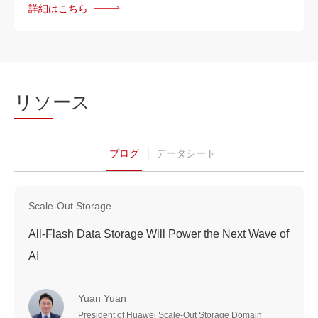
詳細はこちら
リソ
ース
ブログ
データシート
Scale-Out Storage
All-Flash Data Storage Will Power the Next Wave of
AI
Yuan Yuan
President of Huawei Scale-Out Storage Domain