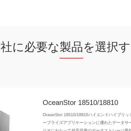
貴社に必要な
製品
を選択す
OceanStor 18510/18810
OceanStor 18510/18810ハイエンド
ープライズアプリケーションに優れたデータサ
リオにわたって超高容量のデータストレージ要