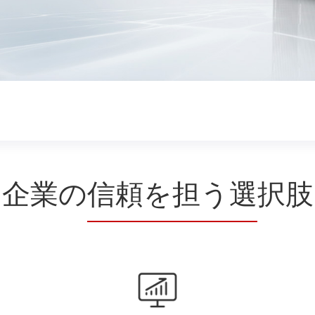
企業の
信頼を担う選
択肢