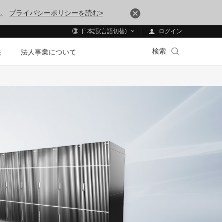
す。
プライバシーポリシーを読む>
ログイン
日本語(言語切替)
検索
法
法人事業について