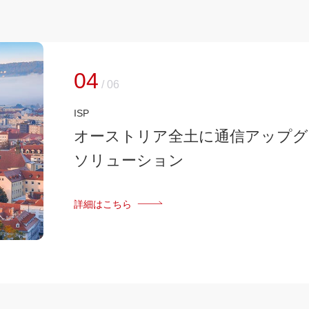
05
/
06
銀行
インドネシアの大手銀行がインド
ァーウェイのストレージを採用
詳細はこちら