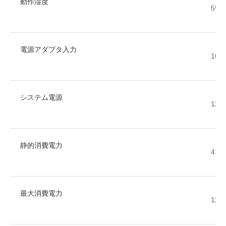
動作湿度
5% 
電源アダプタ入力
100
システム電源
12V
静的消費電力
4.6
最大消費電力
11.