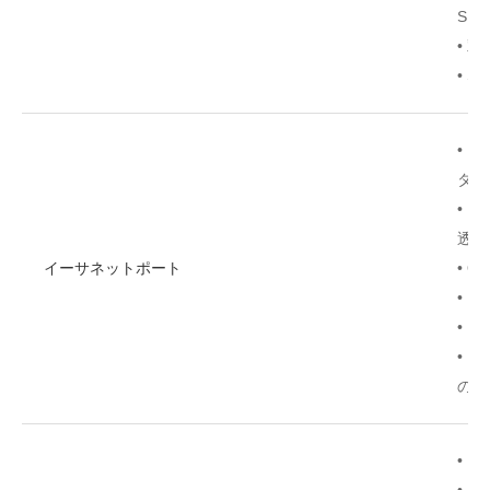
SN
• 双
• S
• 
タグ
• 1
透過
イーサネットポート
• Qi
• 
• 
• 1
の自
• IE
• IE