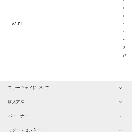
• 2 
• ア
Wi-Fi
• W
• 2
• 
300
(5G
ファーウェイについて
購入方法
パートナー
リソースセンター