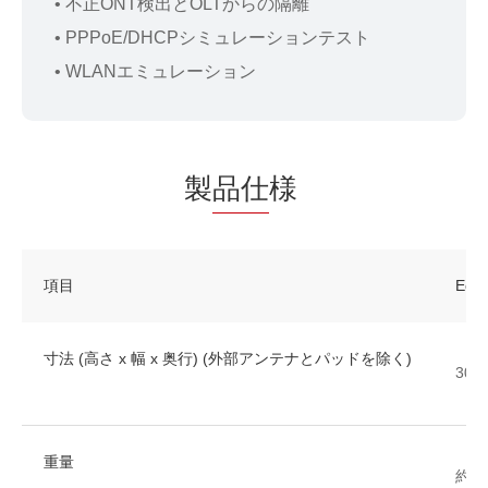
• 不正ONT検出とOLTからの隔離
• PPPoE/DHCPシミュレーションテスト
• WLANエミュレーション
製
品仕
様
項目
Ech
寸法 (高さ x 幅 x 奥行) (外部アンテナとパッドを除く)
30m
重量
約19