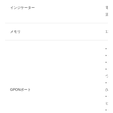
インジケーター
電
源/P
メモリ
12
• ク
• 受
• 過
• 
ウン
• 
GPONポート
(WB
• 
ピン
• G