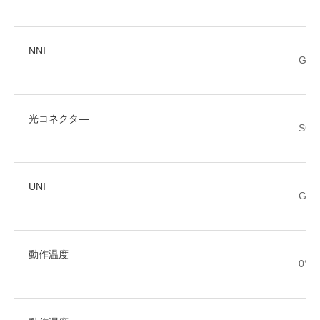
NNI
GP
光コネクタ―
SC/
UNI
GE x
動作温度
0°C