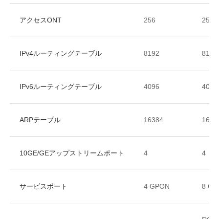
アクセスONT
256
256
IPv4ルーティングテーブル
8192
8192
IPv6
ルーティングテーブル
4096
4096
ARPテーブル
16384
1638
10GE/GE
アップストリームポート
4
4
サービスポート
4 GPON
8 G