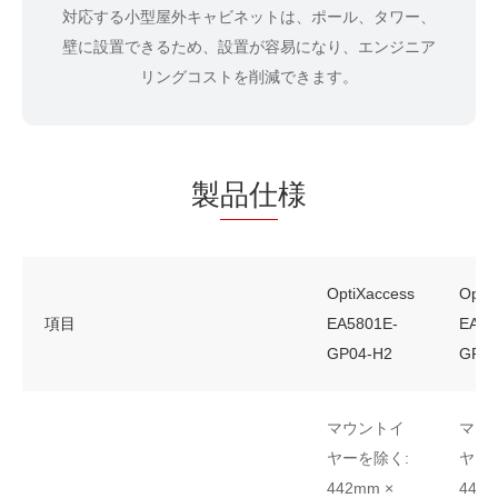
対応する小型屋外キャビネットは、ポール、タワー、
壁に設置できるため、設置が容易になり、エンジニア
リングコストを削減できます。
製
品仕
様
OptiXaccess
Opti
項目
EA5801E-
EA58
GP04-H2
GP08
マウントイ
マウ
ヤーを除く
:
ヤー
442mm ×
442m