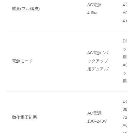
AC電源:
4.2kg
重量(フル構成)
4.6kg
AC電
4.6kg
DC電
ック
AC電源 (バ
用デ
電源モード
ックアップ
AC電
用デュアル)
ック
用デ
DC電
38.4V
AC電源:
動作電圧範囲
72V
100–240V
AC電