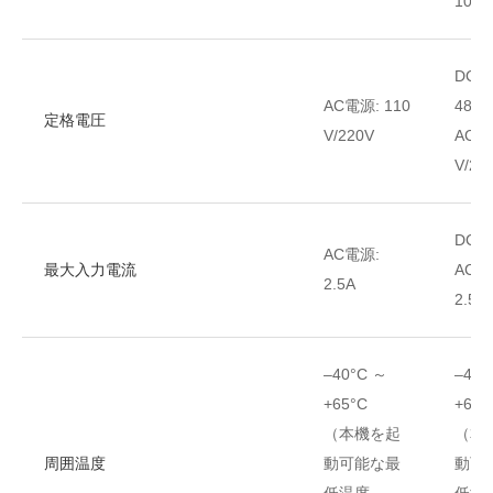
100–
DC電
AC電源: 110
48V/
定格電圧
V/220V
AC電
V/22
DC電
AC電源:
最大入力電流
AC電
2.5A
2.5A
–40°C ～
–40°
+65°C
+65°
（本機を起
（本
周囲温度
動可能な最
動可
低温度
低温