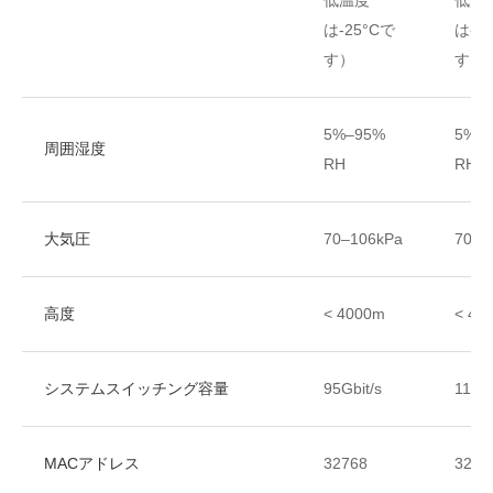
は-25°Cで
は-2
す）
す）
5%–95%
5%–
周囲湿度
RH
RH
大気圧
70–106kPa
70–1
高度
< 4000m
< 40
システムスイッチング容量
95Gbit/s
110Gb
MACアドレス
32768
3276