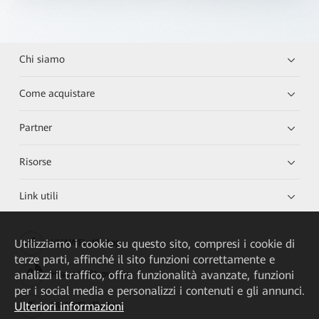
Chi siamo
Come acquistare
Partner
Risorse
Link utili
Utilizziamo i cookie su questo sito, compresi i cookie di
HUAWEI eKit App
terze parti, affinché il sito funzioni correttamente e
analizzi il traffico, offra funzionalità avanzate, funzioni
Huawei HiKnow App
per i social media e personalizzi i contenuti e gli annunci.
Ulteriori informazioni
HUAWEI eFly App