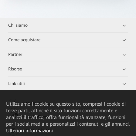
Chi siamo
Come acquistare
Partner
Risorse
Link utili
Utilizziamo i cookie su questo sito, compresi i cookie di
HUAWEI eKit App
terze parti, affinché il sito funzioni correttamente e
analizzi il traffico, offra funzionalità avanzate, funzioni
Huawei HiKnow App
per i social media e personalizzi i contenuti e gli annunci.
Ulteriori informazioni
HUAWEI eFly App