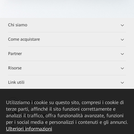
Chi siamo
Come acquistare
Partner
Risorse
Link utili
Utilizziamo i cookie su questo sito, compresi i cookie di
HUAWEI eKit App
terze parti, affinché il sito funzioni correttamente e
analizzi il traffico, offra funzionalità avanzate, funzioni
Huawei HiKnow App
per i social media e personalizzi i contenuti e gli annunci.
Ulteriori informazioni
HUAWEI eFly App