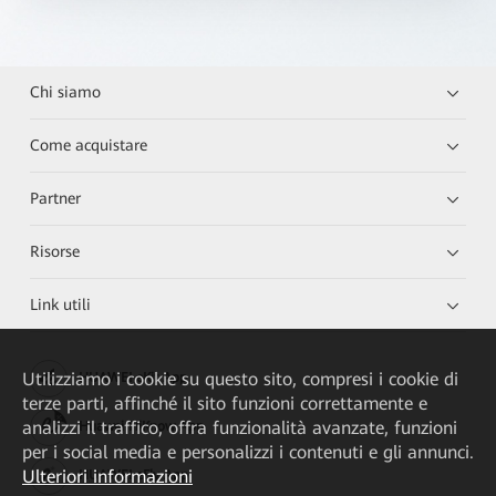
Chi siamo
Come acquistare
Partner
Risorse
Link utili
Utilizziamo i cookie su questo sito, compresi i cookie di
HUAWEI eKit App
terze parti, affinché il sito funzioni correttamente e
analizzi il traffico, offra funzionalità avanzate, funzioni
Huawei HiKnow App
per i social media e personalizzi i contenuti e gli annunci.
Ulteriori informazioni
HUAWEI eFly App