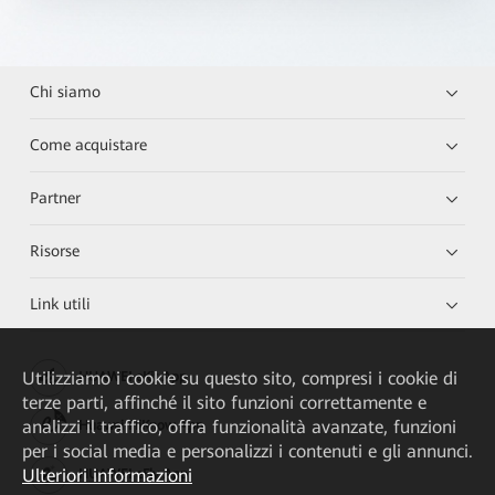
Chi siamo
Come acquistare
Partner
Risorse
Link utili
Utilizziamo i cookie su questo sito, compresi i cookie di
HUAWEI eKit App
terze parti, affinché il sito funzioni correttamente e
analizzi il traffico, offra funzionalità avanzate, funzioni
Huawei HiKnow App
per i social media e personalizzi i contenuti e gli annunci.
Ulteriori informazioni
HUAWEI eFly App