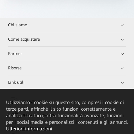
Chi siamo
Come acquistare
Partner
Risorse
Link utili
Utilizziamo i cookie su questo sito, compresi i cookie di
HUAWEI eKit App
terze parti, affinché il sito funzioni correttamente e
analizzi il traffico, offra funzionalità avanzate, funzioni
Huawei HiKnow App
per i social media e personalizzi i contenuti e gli annunci.
Ulteriori informazioni
HUAWEI eFly App