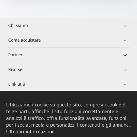
Chi siamo
Come acquistare
Partner
Risorse
Link utili
Utilizziamo i cookie su questo sito, compresi i cookie di
HUAWEI eKit App
terze parti, affinché il sito funzioni correttamente e
analizzi il traffico, offra funzionalità avanzate, funzioni
Huawei HiKnow App
per i social media e personalizzi i contenuti e gli annunci.
Ulteriori informazioni
HUAWEI eFly App