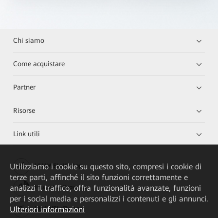
Chi siamo
Come acquistare
Partner
Risorse
Link utili
Utilizziamo i cookie su questo sito, compresi i cookie di
HUAWEI eKit App
terze parti, affinché il sito funzioni correttamente e
analizzi il traffico, offra funzionalità avanzate, funzioni
Huawei HiKnow App
per i social media e personalizzi i contenuti e gli annunci.
Ulteriori informazioni
HUAWEI eFly App