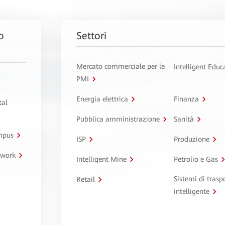
o
Settori
Mercato commerciale per le
Intelligent Educ
PMI
Energia elettrica
Finanza
tal
Pubblica amministrazione
Sanità
ampus
ISP
Produzione
twork
Intelligent Mine
Petrolio e Gas
Sistemi di trasp
Retail
intelligente