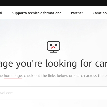
ni
Supporto tecnico e formazione
Partner
Come acq
age you're looking for ca
the
homepage
, check out the links below, or search across the e