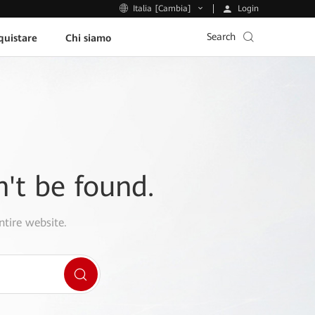
Login
Italia [Cambia]
Search
uistare
Chi siamo
n't be found.
ntire website.