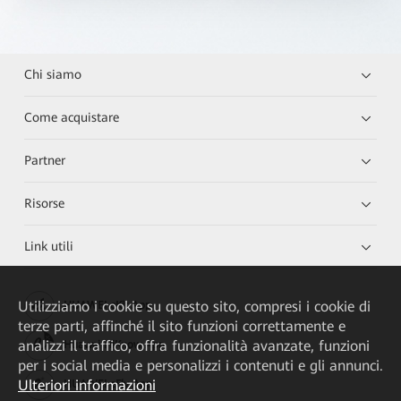
Chi siamo
Come acquistare
Partner
Risorse
Link utili
Utilizziamo i cookie su questo sito, compresi i cookie di
HUAWEI eKit App
terze parti, affinché il sito funzioni correttamente e
analizzi il traffico, offra funzionalità avanzate, funzioni
Huawei HiKnow App
per i social media e personalizzi i contenuti e gli annunci.
Ulteriori informazioni
HUAWEI eFly App