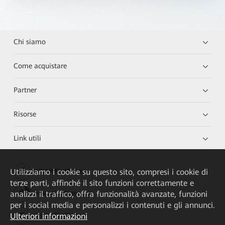
Chi siamo
Come acquistare
Partner
Risorse
Link utili
Utilizziamo i cookie su questo sito, compresi i cookie di
HUAWEI eKit App
terze parti, affinché il sito funzioni correttamente e
analizzi il traffico, offra funzionalità avanzate, funzioni
Huawei HiKnow App
per i social media e personalizzi i contenuti e gli annunci.
Ulteriori informazioni
HUAWEI eFly App