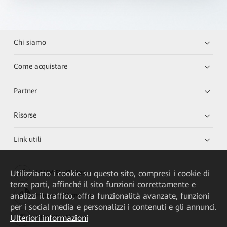
Chi siamo
Come acquistare
Partner
Risorse
Link utili
Utilizziamo i cookie su questo sito, compresi i cookie di
HUAWEI eKit App
terze parti, affinché il sito funzioni correttamente e
analizzi il traffico, offra funzionalità avanzate, funzioni
Huawei HiKnow App
per i social media e personalizzi i contenuti e gli annunci.
Ulteriori informazioni
HUAWEI eFly App