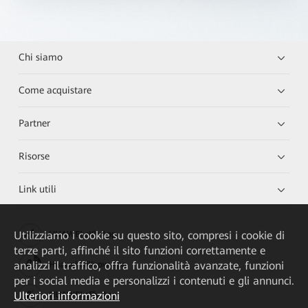
Chi siamo
Come acquistare
Partner
Risorse
Link utili
Utilizziamo i cookie su questo sito, compresi i cookie di
HUAWEI eKit App
terze parti, affinché il sito funzioni correttamente e
analizzi il traffico, offra funzionalità avanzate, funzioni
Huawei HiKnow App
per i social media e personalizzi i contenuti e gli annunci.
Ulteriori informazioni
HUAWEI eFly App