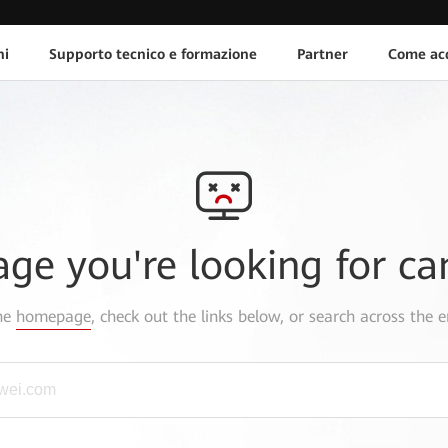
ni
Supporto tecnico e formazione
Partner
Come acq
age you're looking for ca
the
homepage
, check out the links below, or search across the e