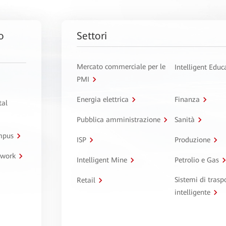
o
Settori
Mercato commerciale per le
Intelligent Educ
PMI
Energia elettrica
Finanza
tal
Pubblica amministrazione
Sanità
ampus
ISP
Produzione
twork
Intelligent Mine
Petrolio e Gas
Sistemi di trasp
Retail
intelligente