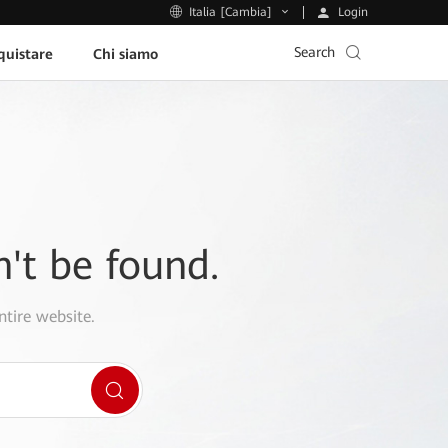
Login
Italia [Cambia]
Search
uistare
Chi siamo
n't be found.
ntire website.