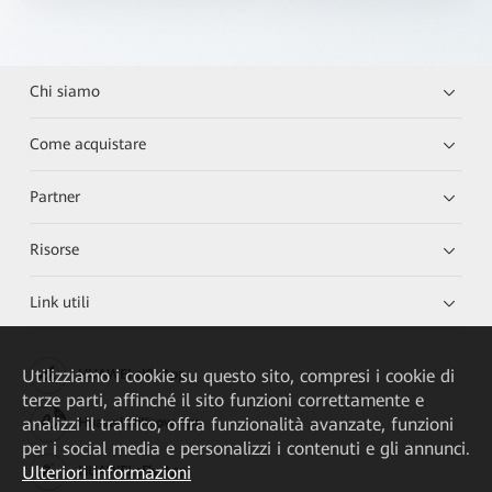
Chi siamo
Come acquistare
Partner
Risorse
Link utili
Utilizziamo i cookie su questo sito, compresi i cookie di
HUAWEI eKit App
terze parti, affinché il sito funzioni correttamente e
analizzi il traffico, offra funzionalità avanzate, funzioni
Huawei HiKnow App
per i social media e personalizzi i contenuti e gli annunci.
Ulteriori informazioni
HUAWEI eFly App