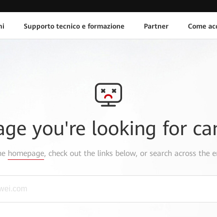
ni
Supporto tecnico e formazione
Partner
Come acq
age you're looking for ca
the
homepage
, check out the links below, or search across the e