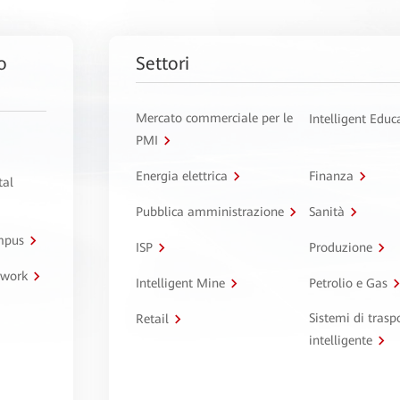
o
Settori
Mercato commerciale per le
Intelligent Educ
PMI
Energia elettrica
Finanza
tal
Pubblica amministrazione
Sanità
ampus
ISP
Produzione
twork
Intelligent Mine
Petrolio e Gas
Sistemi di trasp
Retail
intelligente