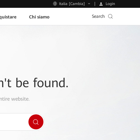
Login
Italia [Cambia]
Search
uistare
Chi siamo
n't be found.
ntire website.