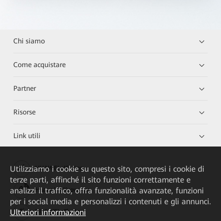
Chi siamo
Come acquistare
Partner
Risorse
Link utili
Utilizziamo i cookie su questo sito, compresi i cookie di
HUAWEI eKit App
terze parti, affinché il sito funzioni correttamente e
analizzi il traffico, offra funzionalità avanzate, funzioni
Huawei HiKnow App
per i social media e personalizzi i contenuti e gli annunci.
Ulteriori informazioni
HUAWEI eFly App