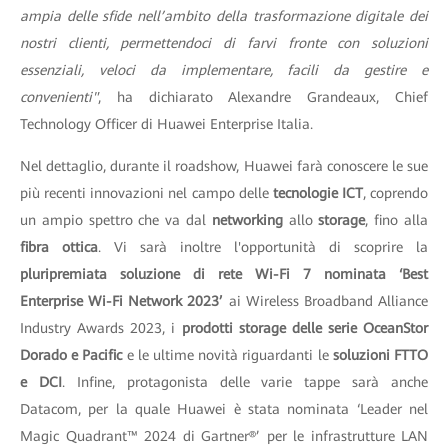
ampia delle sfide nell’ambito della trasformazione digitale dei
nostri clienti, permettendoci di farvi fronte con soluzioni
essenziali, veloci da implementare, facili da gestire e
convenienti"
, ha dichiarato Alexandre Grandeaux, Chief
Technology Officer di Huawei Enterprise Italia.
Nel dettaglio, durante il roadshow, Huawei farà conoscere le sue
più recenti innovazioni nel campo delle
tecnologie ICT
, coprendo
un ampio spettro che va dal
networking
allo
storage
, fino alla
fibra ottica
. Vi sarà inoltre l'opportunità di scoprire la
pluripremiata soluzione di rete Wi-Fi 7 nominata ‘Best
Enterprise Wi-Fi Network 2023’
ai Wireless Broadband Alliance
Industry Awards 2023, i
prodotti storage delle serie OceanStor
Dorado e Pacific
e le ultime novità riguardanti le
soluzioni FTTO
e DCI
. Infine, protagonista delle varie tappe sarà anche
Datacom, per la quale Huawei è stata nominata ‘Leader nel
Magic Quadrant™ 2024 di Gartner®’ per le infrastrutture LAN