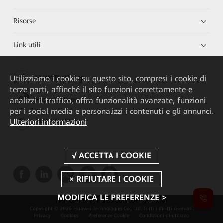
Risorse
Link utili
Utilizziamo i cookie su questo sito, compresi i cookie di
HUAWEI eKit App
terze parti, affinché il sito funzioni correttamente e
analizzi il traffico, offra funzionalità avanzate, funzioni
Huawei HiKnow App
per i social media e personalizzi i contenuti e gli annunci.
Ulteriori informazioni
HUAWEI eFly App
MODIFICA LE PREFERENZE >
Copyright © 2026 Huawei Technologies Co., Ltd. Tutti i diritti riservati.
Privacy
Cookies
Preferenze Cookie
Condizioni di utilizzo