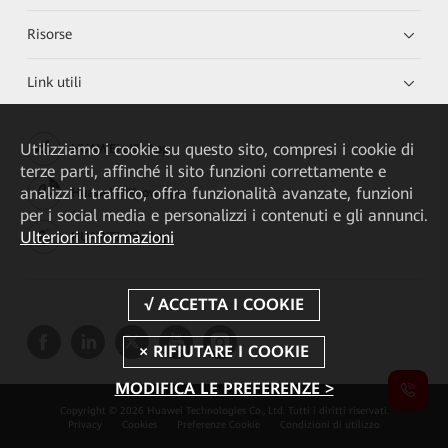
Risorse
Link utili
Utilizziamo i cookie su questo sito, compresi i cookie di
HUAWEI eKit App
terze parti, affinché il sito funzioni correttamente e
analizzi il traffico, offra funzionalità avanzate, funzioni
Huawei HiKnow App
per i social media e personalizzi i contenuti e gli annunci.
Ulteriori informazioni
HUAWEI eFly App
MODIFICA LE PREFERENZE >
Copyright © 2026 Huawei Technologies Co., Ltd. Tutti i diritti riservati.
Privacy
Cookies
Preferenze Cookie
Condizioni di utilizzo