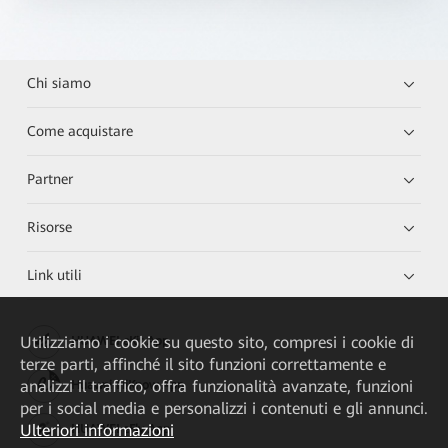
Chi siamo
Come acquistare
Partner
Risorse
Link utili
Utilizziamo i cookie su questo sito, compresi i cookie di
HUAWEI eKit App
terze parti, affinché il sito funzioni correttamente e
analizzi il traffico, offra funzionalità avanzate, funzioni
Huawei HiKnow App
per i social media e personalizzi i contenuti e gli annunci.
Ulteriori informazioni
HUAWEI eFly App