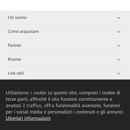
Chi siamo
Come acquistare
Partner
Risorse
Link utili
Utilizziamo i cookie su questo sito, compresi i cookie di
HUAWEI eKit App
terze parti, affinché il sito funzioni correttamente e
analizzi il traffico, offra funzionalità avanzate, funzioni
Huawei HiKnow App
per i social media e personalizzi i contenuti e gli annunci.
Ulteriori informazioni
HUAWEI eFly App