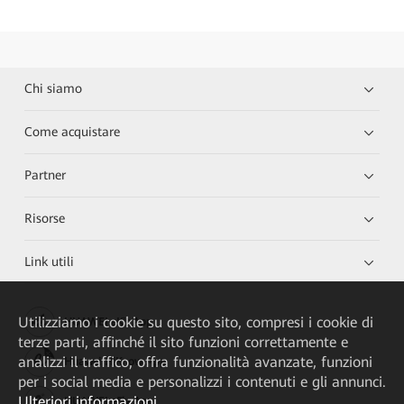
Chi siamo
Come acquistare
Partner
Risorse
Link utili
Utilizziamo i cookie su questo sito, compresi i cookie di
HUAWEI eKit App
terze parti, affinché il sito funzioni correttamente e
analizzi il traffico, offra funzionalità avanzate, funzioni
Huawei HiKnow App
per i social media e personalizzi i contenuti e gli annunci.
Ulteriori informazioni
HUAWEI eFly App