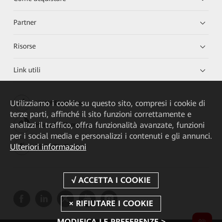
Partner
Risorse
Link utili
Utilizziamo i cookie su questo sito, compresi i cookie di
HUAWEI eKit App
terze parti, affinché il sito funzioni correttamente e
analizzi il traffico, offra funzionalità avanzate, funzioni
Huawei HiKnow App
per i social media e personalizzi i contenuti e gli annunci.
Ulteriori informazioni
HUAWEI eFly App
MODIFICA LE PREFERENZE >