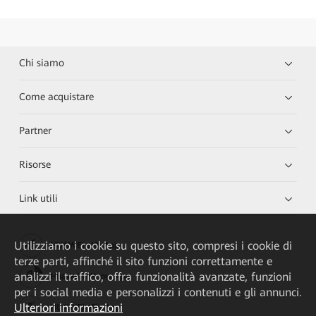
Chi siamo
Come acquistare
Partner
Risorse
Link utili
Utilizziamo i cookie su questo sito, compresi i cookie di
HUAWEI eKit App
terze parti, affinché il sito funzioni correttamente e
analizzi il traffico, offra funzionalità avanzate, funzioni
Huawei HiKnow App
per i social media e personalizzi i contenuti e gli annunci.
Ulteriori informazioni
HUAWEI eFly App