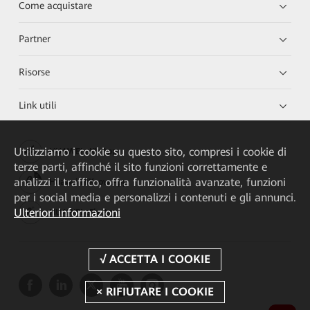
Come acquistare
Partner
Risorse
Link utili
Utilizziamo i cookie su questo sito, compresi i cookie di
HUAWEI eKit App
terze parti, affinché il sito funzioni correttamente e
analizzi il traffico, offra funzionalità avanzate, funzioni
Huawei HiKnow App
per i social media e personalizzi i contenuti e gli annunci.
Ulteriori informazioni
HUAWEI eFly App