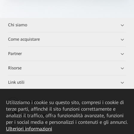
Chi siamo
Come acquistare
Partner
Risorse
Link utili
Utilizziamo i cookie su questo sito, compresi i cookie di
HUAWEI eKit App
terze parti, affinché il sito funzioni correttamente e
analizzi il traffico, offra funzionalità avanzate, funzioni
Huawei HiKnow App
per i social media e personalizzi i contenuti e gli annunci.
Ulteriori informazioni
HUAWEI eFly App