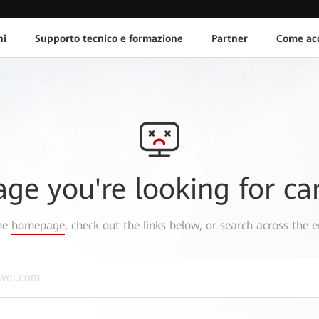
ni
Supporto tecnico e formazione
Partner
Come acq
age you're looking for ca
the
homepage
, check out the links below, or search across the e