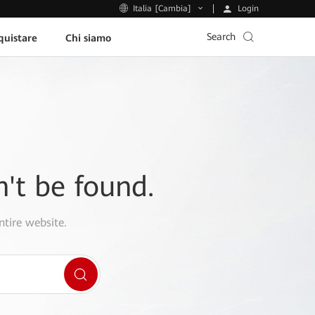
Login
Italia [Cambia]
Search
uistare
Chi siamo
n't be found.
ntire website.