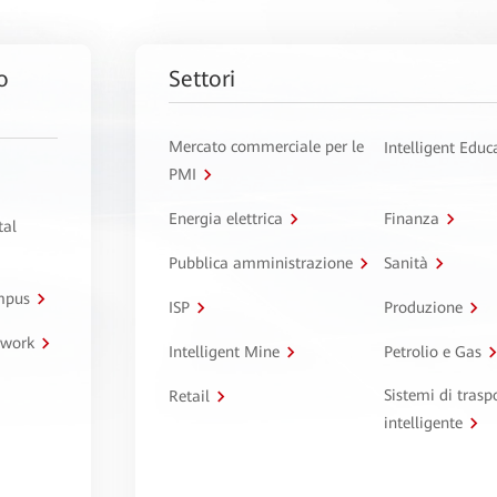
o
Settori
Mercato commerciale per le
Intelligent Educ
PMI
Energia elettrica
Finanza
tal
Pubblica amministrazione
Sanità
ampus
ISP
Produzione
twork
Intelligent Mine
Petrolio e Gas
Sistemi di trasp
Retail
intelligente