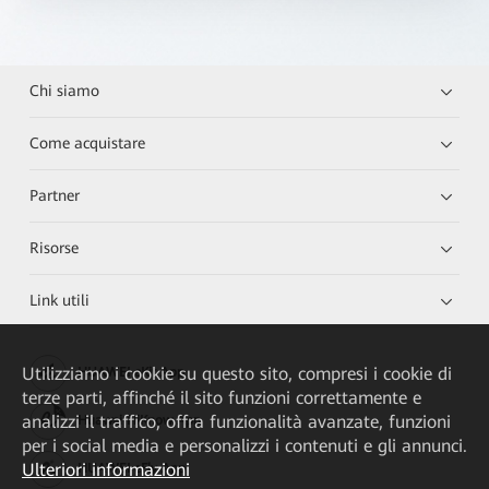
Chi siamo
Come acquistare
Partner
Risorse
Link utili
Utilizziamo i cookie su questo sito, compresi i cookie di
HUAWEI eKit App
terze parti, affinché il sito funzioni correttamente e
analizzi il traffico, offra funzionalità avanzate, funzioni
Huawei HiKnow App
per i social media e personalizzi i contenuti e gli annunci.
Ulteriori informazioni
HUAWEI eFly App