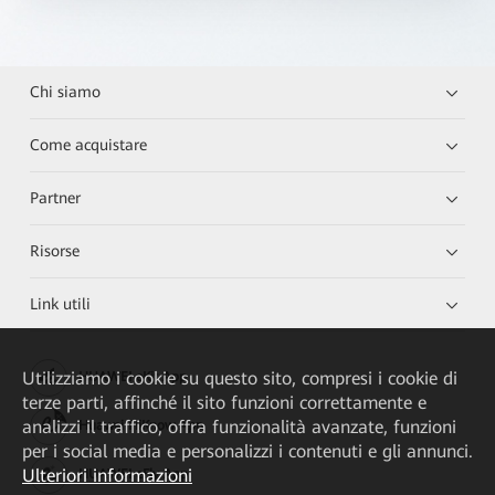
Chi siamo
Come acquistare
Partner
Risorse
Link utili
Utilizziamo i cookie su questo sito, compresi i cookie di
HUAWEI eKit App
terze parti, affinché il sito funzioni correttamente e
analizzi il traffico, offra funzionalità avanzate, funzioni
Huawei HiKnow App
per i social media e personalizzi i contenuti e gli annunci.
Ulteriori informazioni
HUAWEI eFly App