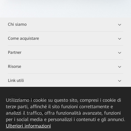
Chi siamo
Come acquistare
Partner
Risorse
Link utili
Utilizziamo i cookie su questo sito, compresi i cookie di
HUAWEI eKit App
terze parti, affinché il sito funzioni correttamente e
analizzi il traffico, offra funzionalità avanzate, funzioni
Huawei HiKnow App
per i social media e personalizzi i contenuti e gli annunci.
Ulteriori informazioni
HUAWEI eFly App