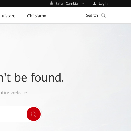
Login
Italia [Cambia]
Search
uistare
Chi siamo
n't be found.
ntire website.