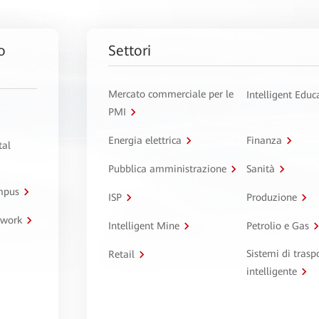
o
Settori
Mercato commerciale per le
Intelligent Educ
PMI
Energia elettrica
Finanza
tal
Pubblica amministrazione
Sanità
ampus
ISP
Produzione
twork
Intelligent Mine
Petrolio e Gas
Sistemi di trasp
Retail
intelligente