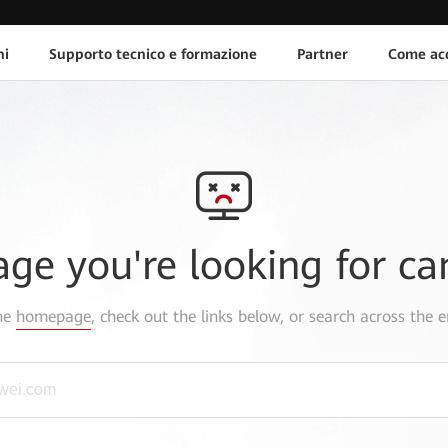
ni
Supporto tecnico e formazione
Partner
Come acq
age you're looking for ca
the
homepage
, check out the links below, or search across the e