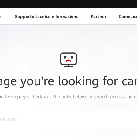
ni
Supporto tecnico e formazione
Partner
Come acq
age you're looking for ca
the
homepage
, check out the links below, or search across the e