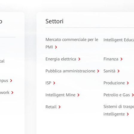
o
Settori
Mercato commerciale per le
Intelligent Educ
PMI
Energia elettrica
Finanza
tal
Pubblica amministrazione
Sanità
ampus
ISP
Produzione
twork
Intelligent Mine
Petrolio e Gas
Sistemi di trasp
Retail
intelligente