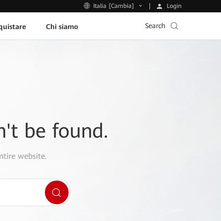
Login
Italia [Cambia]
Search
uistare
Chi siamo
n't be found.
ntire website.