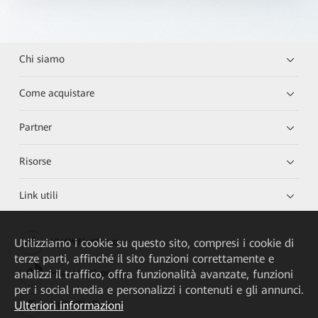
Chi siamo
Come acquistare
Partner
Risorse
Link utili
Utilizziamo i cookie su questo sito, compresi i cookie di
HUAWEI eKit App
terze parti, affinché il sito funzioni correttamente e
analizzi il traffico, offra funzionalità avanzate, funzioni
Huawei HiKnow App
per i social media e personalizzi i contenuti e gli annunci.
Ulteriori informazioni
HUAWEI eFly App