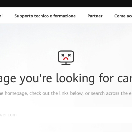
ni
Supporto tecnico e formazione
Partner
Come acq
age you're looking for ca
the
homepage
, check out the links below, or search across the e