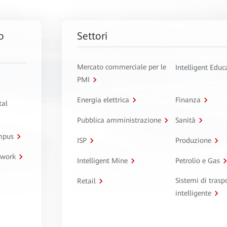
o
Settori
Mercato commerciale per le
Intelligent Educ
PMI
Energia elettrica
Finanza
tal
Pubblica amministrazione
Sanità
ampus
ISP
Produzione
twork
Intelligent Mine
Petrolio e Gas
Sistemi di trasp
Retail
intelligente