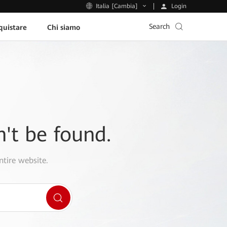
Login
Italia [Cambia]
Search
uistare
Chi siamo
n't be found.
ntire website.