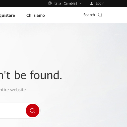
Login
Italia [Cambia]
Search
uistare
Chi siamo
n't be found.
ntire website.