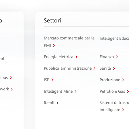
o
Settori
Mercato commerciale per le
Intelligent Educ
PMI
Energia elettrica
Finanza
tal
Pubblica amministrazione
Sanità
ampus
ISP
Produzione
twork
Intelligent Mine
Petrolio e Gas
Sistemi di trasp
Retail
intelligente