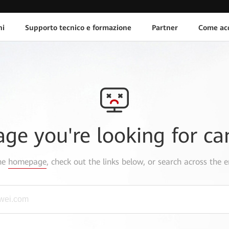
ni
Supporto tecnico e formazione
Partner
Come acq
age you're looking for ca
the
homepage
, check out the links below, or search across the e