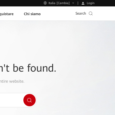
Login
Italia [Cambia]
Search
uistare
Chi siamo
n't be found.
ntire website.