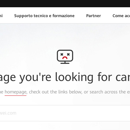
ni
Supporto tecnico e formazione
Partner
Come acq
age you're looking for ca
the
homepage
, check out the links below, or search across the e