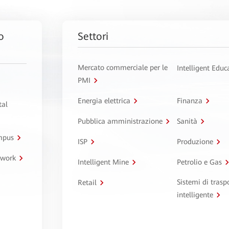
o
Settori
Mercato commerciale per le
Intelligent Educ
PMI
Energia elettrica
Finanza
tal
Pubblica amministrazione
Sanità
ampus
ISP
Produzione
twork
Intelligent Mine
Petrolio e Gas
Sistemi di trasp
Retail
intelligente