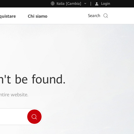
Login
Italia [Cambia]
Search
uistare
Chi siamo
n't be found.
ntire website.