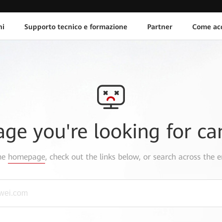
ni
Supporto tecnico e formazione
Partner
Come acq
age you're looking for ca
the
homepage
, check out the links below, or search across the e