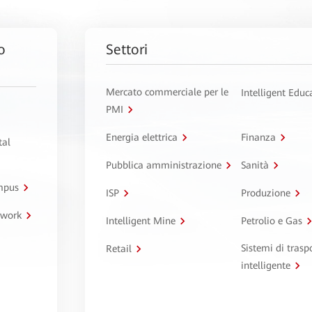
o
Settori
Mercato commerciale per le
Intelligent Educ
PMI
Energia elettrica
Finanza
tal
Pubblica amministrazione
Sanità
ampus
ISP
Produzione
twork
Intelligent Mine
Petrolio e Gas
Sistemi di trasp
Retail
intelligente